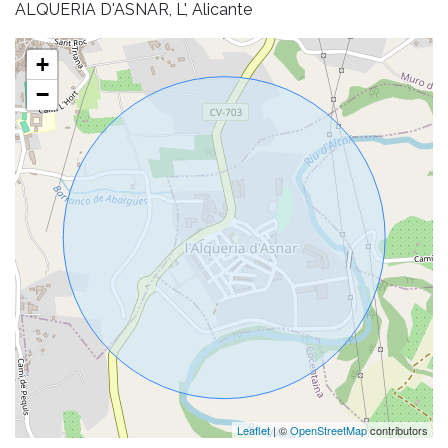
ALQUERIA D'ASNAR, L', Alicante
+
−
Leaflet
| ©
OpenStreetMap
contributors