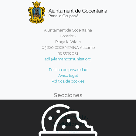
Ajuntament de Cocentaina
Horario: -
Plaça la Vila, 1
03820 COCENTAINA Alicante
965590051
adl@lamancomunitat.org
Política de privacidad
Aviso legal
Política de cookies
Secciones
Inicio
La Mancomunitat
Candidatos/as
Empresas