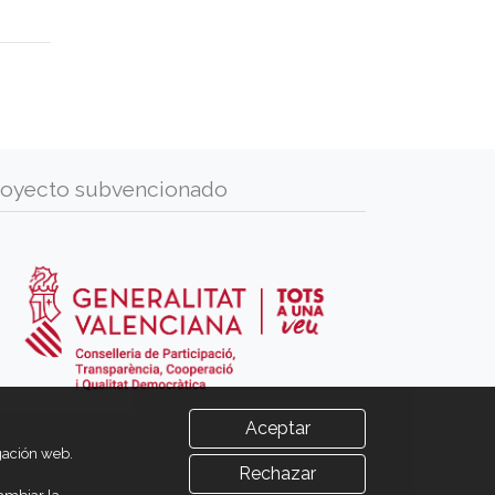
royecto subvencionado
Aceptar
egación web.
Rechazar