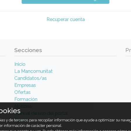
Recuperar cuenta
Secciones
P
Inicio
La Mancomunitat
Candidatos/as
Empresas
Ofertas
Formación
Noticias
ookies
Manual de uso del portal
Ayudas
opias y de terceros para recopilar información que ayude a optimizar su nav
er información de carácter personal.