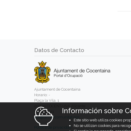
Datos de Contacto
Ajuntament de Cocentaina
Horario: -
Plaça la Vila, 1
03820 COCENTAINA Alicante
Información sobre C
965590051
adl@lamancomunitat.org
Este sitio web utiliza cookies pr
No se utilizan cookies para recog
Política de privacidad