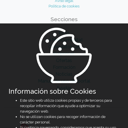
Aviso legal
Política de cookies
Secciones
Inicio
La Mancomunitat
Candidatos/as
Empresas
Ofertas
Formación
Noticias
Manual de uso del portal
Ayudas
Información sobre Cookies
Este sitio web utiliza cookies propias y de terceros para
Proyecto subvencionado
recopilar información que ayude a optimizar su
navegación web.
No se utilizan cookies para recoger información de
carácter personal.
Si continúa navegando, consideramos que acepta su uso.