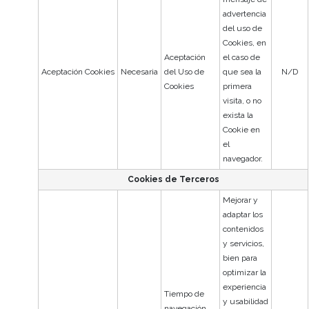
advertencia
del uso de
Cookies, en
Aceptación
el caso de
Aceptación Cookies
Necesaria
del Uso de
que sea la
N/D
Cookies
primera
visita, o no
exista la
Cookie en
el
navegador.
Cookies de Terceros
Mejorar y
adaptar los
contenidos
y servicios,
bien para
optimizar la
experiencia
Tiempo de
y usabilidad
navegación,