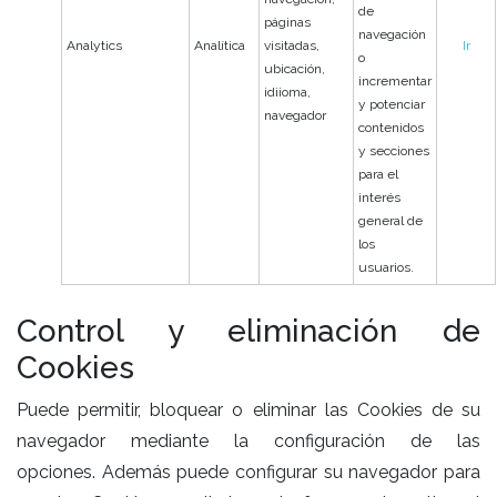
de
páginas
navegación
Analytics
Analítica
visitadas,
Ir
o
ubicación,
incrementar
idiioma,
y potenciar
navegador
contenidos
y secciones
para el
interés
general de
los
usuarios.
Control y eliminación de
Cookies
Puede permitir, bloquear o eliminar las Cookies de su
navegador mediante la configuración de las
opciones. Además puede configurar su navegador para