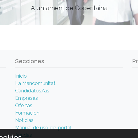
Ajuntament de Cocentaina
Secciones
P
Inicio
La Mancomunitat
Candidatos/as
Empresas
Ofertas
Formación
Noticias
Manual de uso del portal
Ayudas
ookies