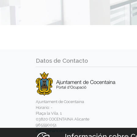
Datos de Contacto
Ajuntament de Cocentaina
Horario: -
Plaça la Vila, 1
03820 COCENTAINA Alicante
965590051
adl@lamancomunitat.org
Información sobre C