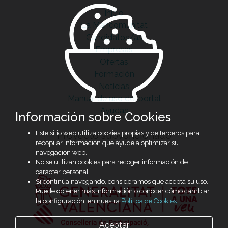
Inicio
La Mancomunitat
Candidatos/as
Empresas
Ofertas
Formación
Noticias
Manual de uso del portal
Ayudas
Información sobre Cookies
Este sitio web utiliza cookies propias y de terceros para
Proyecto subvencionado
recopilar información que ayude a optimizar su
navegación web.
No se utilizan cookies para recoger información de
carácter personal.
Si continúa navegando, consideramos que acepta su uso.
Puede obtener más información o conocer cómo cambiar
la configuración, en nuestra
Política de Cookies
.
Aceptar