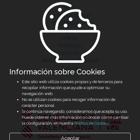
Inicio
La Mancomunitat
Candidatos/as
Empresas
Ofertas
Formación
Noticias
Manual de uso del portal
Ayudas
Información sobre Cookies
Este sitio web utiliza cookies propias y de terceros para
Proyecto subvencionado
recopilar información que ayude a optimizar su
navegación web.
No se utilizan cookies para recoger información de
carácter personal.
Si continúa navegando, consideramos que acepta su uso.
Puede obtener más información o conocer cómo cambiar
la configuración, en nuestra
Política de Cookies
.
Aceptar