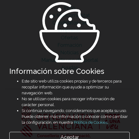
Inicio
La Mancomunitat
Candidatos/as
Empresas
Ofertas
Formación
Noticias
Manual de uso del portal
Ayudas
Información sobre Cookies
Este sitio web utiliza cookies propias y de terceros para
Proyecto subvencionado
recopilar información que ayude a optimizar su
navegación web.
No se utilizan cookies para recoger información de
carácter personal.
Si continúa navegando, consideramos que acepta su uso.
Puede obtener más información o conocer cómo cambiar
la configuración, en nuestra
Política de Cookies
.
Aceptar