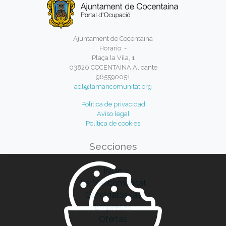
Ajuntament de Cocentaina
Horario: -
Plaça la Vila, 1
03820 COCENTAINA Alicante
965590051
adl@lamancomunitat.org
Política de privacidad
Aviso legal
Política de cookies
Secciones
Inicio
La Mancomunitat
Candidatos/as
Empresas
Ofertas