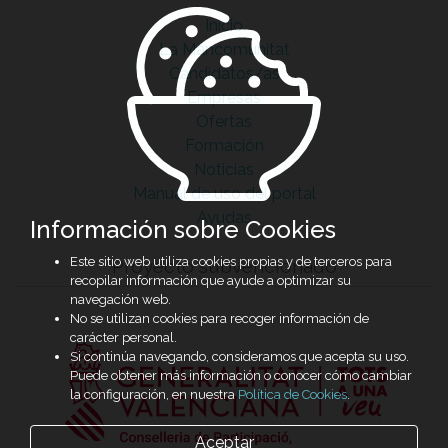
Inicio
La Mancomunitat
Candidatos/as
Empresas
Ofertas
Formación
Noticias
Manual de uso del portal
Ayudas
Información sobre Cookies
Este sitio web utiliza cookies propias y de terceros para
Proyecto subvencionado
recopilar información que ayude a optimizar su
navegación web.
No se utilizan cookies para recoger información de
carácter personal.
Si continúa navegando, consideramos que acepta su uso.
Puede obtener más información o conocer cómo cambiar
la configuración, en nuestra
Política de Cookies
.
Aceptar