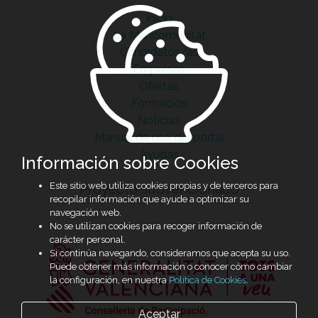
Inicio
La Mancomunitat
Candidatos/as
Empresas
Ofertas
Formación
Noticias
Manual de uso del portal
Ayudas
Información sobre Cookies
Este sitio web utiliza cookies propias y de terceros para
Proyecto subvencionado
recopilar información que ayude a optimizar su
navegación web.
No se utilizan cookies para recoger información de
carácter personal.
Si continúa navegando, consideramos que acepta su uso.
Puede obtener más información o conocer cómo cambiar
la configuración, en nuestra
Política de Cookies
.
Aceptar