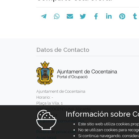
Datos de Contacto
Ajuntament de Cocentaina
Horario: -
Plaça la Vila, 1
03820 COCENTAINA Alicante
Información sobre C
965590051
adl@lamancomunitat.org
Este sitio web utiliza cookies pr
No se utilizan cookies para recog
Política de privacidad
Si continúa navegando, conside
Aviso legal