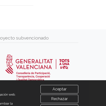
royecto subvencionado
Aceptar
egación web.
Rechazar
ambiar la