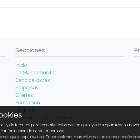
Secciones
P
Inicio
La Mancomunitat
Candidatos/as
Empresas
Ofertas
Formación
Noticias
ookies
Manual de uso del portal
Ayudas
opias y de terceros para recopilar información que ayude a optimizar su nav
er información de carácter personal.
ramos que acepta su uso. Puede obtener más información o conocer cómo c