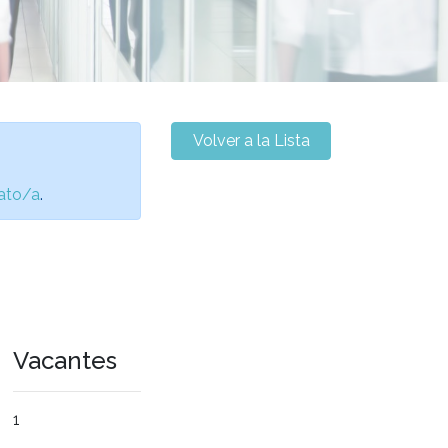
Volver a la Lista
ato/a
.
Vacantes
1