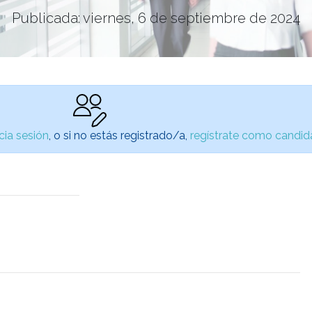
Publicada: viernes, 6 de septiembre de 2024
icia sesión
, o si no estás registrado/a,
regístrate como candid