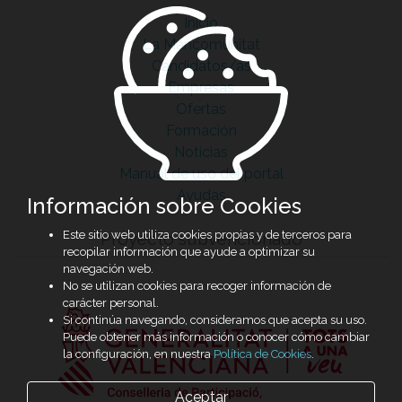
Inicio
La Mancomunitat
Candidatos/as
Empresas
Ofertas
Formación
Noticias
Manual de uso del portal
Ayudas
Información sobre Cookies
Este sitio web utiliza cookies propias y de terceros para
Proyecto subvencionado
recopilar información que ayude a optimizar su
navegación web.
No se utilizan cookies para recoger información de
carácter personal.
Si continúa navegando, consideramos que acepta su uso.
Puede obtener más información o conocer cómo cambiar
la configuración, en nuestra
Política de Cookies
.
Aceptar