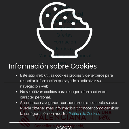
Inicio
La Mancomunitat
Candidatos/as
Empresas
Ofertas
Formación
Noticias
Manual de uso del portal
Ayudas
Información sobre Cookies
Este sitio web utiliza cookies propias y de terceros para
Proyecto subvencionado
recopilar información que ayude a optimizar su
navegación web.
No se utilizan cookies para recoger información de
carácter personal.
Si continúa navegando, consideramos que acepta su uso.
Puede obtener más información o conocer cómo cambiar
la configuración, en nuestra
Política de Cookies
.
Aceptar