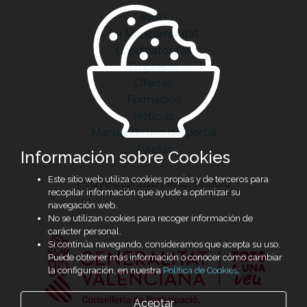
Inicio
La Mancomunitat
Candidatos/as
Empresas
Ofertas
Formación
Noticias
Manual de uso del portal
Ayudas
Información sobre Cookies
Este sitio web utiliza cookies propias y de terceros para
Proyecto subvencionado
recopilar información que ayude a optimizar su
navegación web.
No se utilizan cookies para recoger información de
carácter personal.
Si continúa navegando, consideramos que acepta su uso.
Puede obtener más información o conocer cómo cambiar
la configuración, en nuestra
Política de Cookies
.
Aceptar