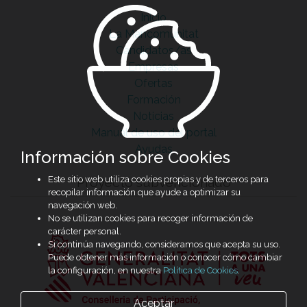
Inicio
La Mancomunitat
Candidatos/as
Empresas
Ofertas
Formación
Noticias
Manual de uso del portal
Ayudas
Información sobre Cookies
Este sitio web utiliza cookies propias y de terceros para
Proyecto subvencionado
recopilar información que ayude a optimizar su
navegación web.
No se utilizan cookies para recoger información de
carácter personal.
Si continúa navegando, consideramos que acepta su uso.
Puede obtener más información o conocer cómo cambiar
la configuración, en nuestra
Política de Cookies
.
Aceptar