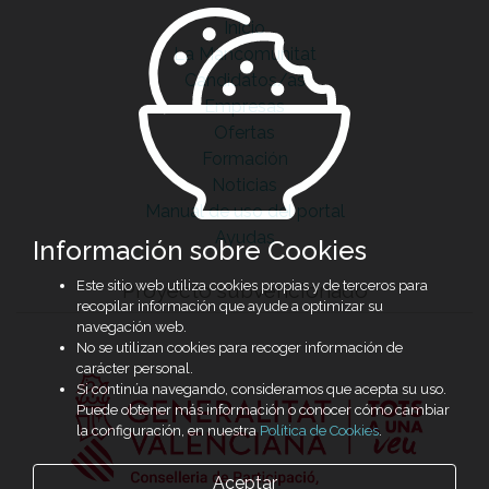
Inicio
La Mancomunitat
Candidatos/as
Empresas
Ofertas
Formación
Noticias
Manual de uso del portal
Ayudas
Información sobre Cookies
Este sitio web utiliza cookies propias y de terceros para
Proyecto subvencionado
recopilar información que ayude a optimizar su
navegación web.
No se utilizan cookies para recoger información de
carácter personal.
Si continúa navegando, consideramos que acepta su uso.
Puede obtener más información o conocer cómo cambiar
la configuración, en nuestra
Política de Cookies
.
Aceptar